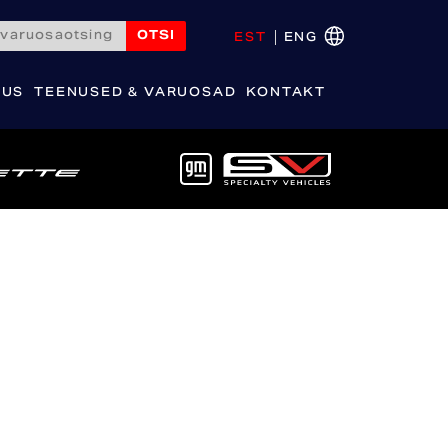
OTSI
EST
ENG
DUS
TEENUSED & VARUOSAD
KONTAKT