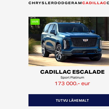
CHRYSLER
DODGE
RAM
CADILLAC
UUS
CADILLAC ESCALADE
Sport Platinum
173 000.- eur
TUTVU LÄHEMALT