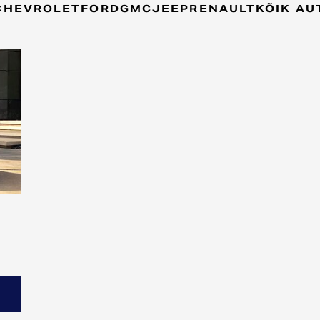
CHEVROLET
FORD
GMC
JEEP
RENAULT
KÕIK AU