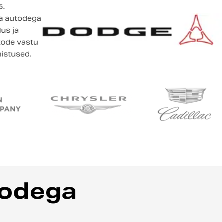
5.
a autodega
us ja
utode vastu
nistused.
todega