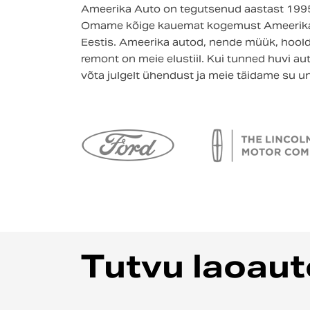
Ameerika Auto on tegutsenud aastast 199
Omame kõige kauemat kogemust Ameerik
Eestis. Ameerika autod, nende müük, hoold
remont on meie elustiil. Kui tunned huvi a
võta julgelt ühendust ja meie täidame su u
Tutvu laoau