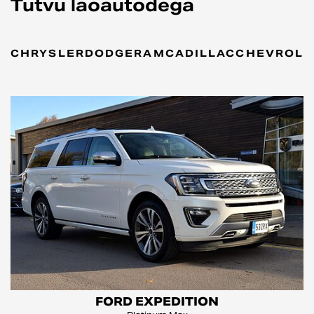
Tutvu laoautodega
CHRYSLER
DODGE
RAM
CADILLAC
CHEVROLE
FORD EXPEDITION