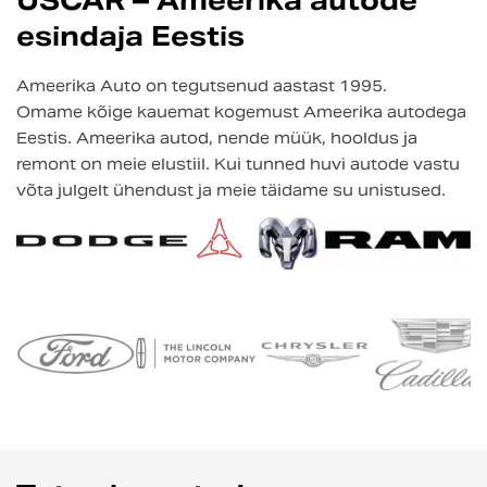
USCAR – Ameerika autode
esindaja Eestis
Ameerika Auto on tegutsenud aastast 1995.
Omame kõige kauemat kogemust Ameerika autodega
Eestis. Ameerika autod, nende müük, hooldus ja
remont on meie elustiil. Kui tunned huvi autode vastu
võta julgelt ühendust ja meie täidame su unistused.