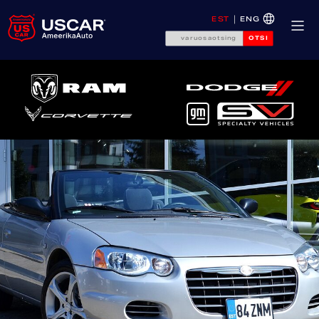
EST
ENG
OTSI