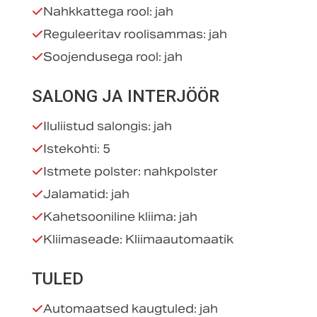
Nahkkattega rool: jah
Reguleeritav roolisammas: jah
Soojendusega rool: jah
SALONG JA INTERJÖÖR
Iluliistud salongis: jah
Istekohti: 5
Istmete polster: nahkpolster
Jalamatid: jah
Kahetsooniline kliima: jah
Kliimaseade: Kliimaautomaatik
TULED
Automaatsed kaugtuled: jah