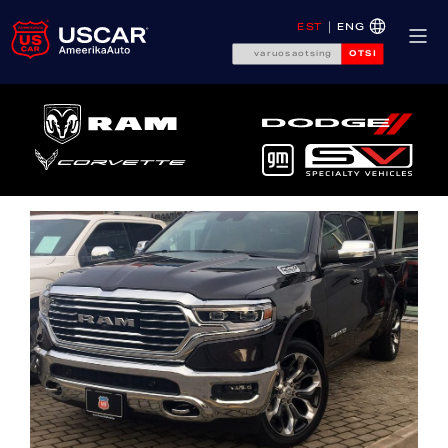
EST
ENG
OTSI