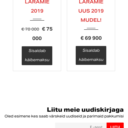
LARAMIE
LARAMIE
39 km
39 km
2019
UUS 2019
MUDEL!
€
75
€
78 000
€
69 900
000
Sisaldab
Sisaldab
käibemaksu
käibemaksu
Liitu meie uudiskirjaga
Oled esimene kes saab värskeid uudiseid ja parimaid pakkumisi
LIITU