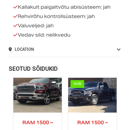
Kallakult paigaltvõtu abisüsteem: jah
Rehvirõhu kontrollsüsteem: jah
Valuveljed: jah
Vedav sild: nelikvedu
LOCATION
SEOTUD SÕIDUKID
UUS
2019
2019
RAM 1500 –
RAM 1500 –
Manua...
Autom...