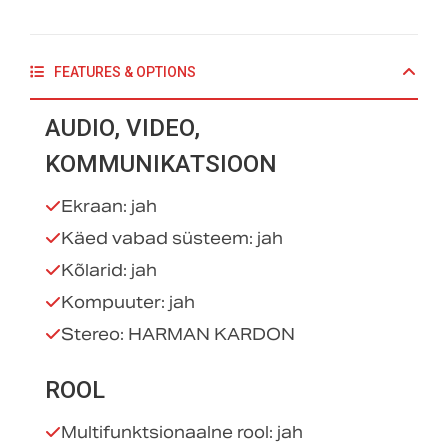
FEATURES & OPTIONS
AUDIO, VIDEO,
KOMMUNIKATSIOON
Ekraan: jah
Käed vabad süsteem: jah
Kõlarid: jah
Kompuuter: jah
Stereo: HARMAN KARDON
ROOL
Multifunktsionaalne rool: jah