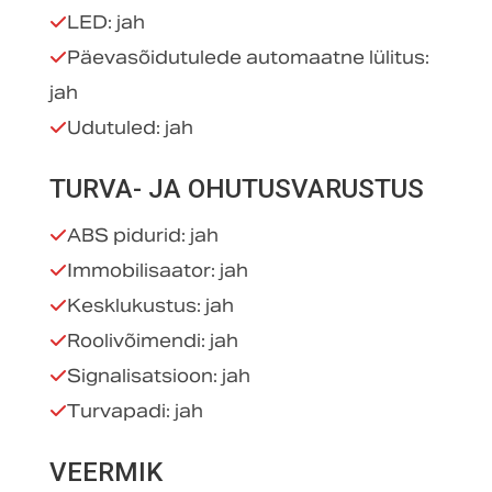
LED: jah
Päevasõidutulede automaatne lülitus:
jah
Udutuled: jah
TURVA- JA OHUTUSVARUSTUS
ABS pidurid: jah
Immobilisaator: jah
Kesklukustus: jah
Roolivõimendi: jah
Signalisatsioon: jah
Turvapadi: jah
VEERMIK