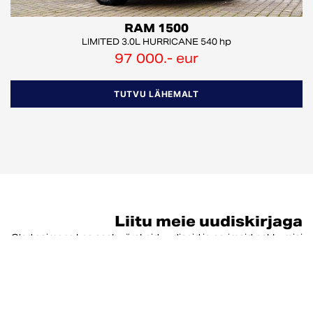
RAM 1500
LIMITED 3.0L HURRICANE 540 hp
97 000.- eur
TUTVU LÄHEMALT
Liitu meie uudiskirjaga
Oled esimene kes saab värskeid uudiseid ja parimaid pakkumisi
LIITU