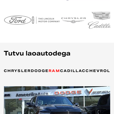
Tutvu laoautodega
CHRYSLER
DODGE
RAM
CADILLAC
CHEVROLE