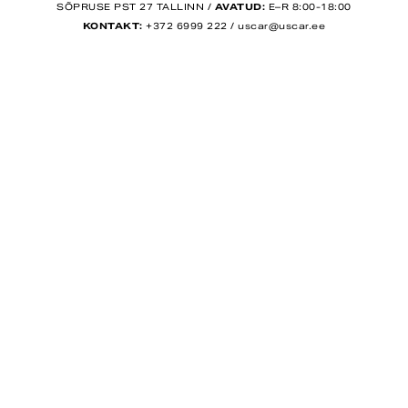
SÕPRUSE PST 27 TALLINN /
AVATUD:
E–R 8:00-18:00
KONTAKT:
+372 6999 222
/
uscar@uscar.ee