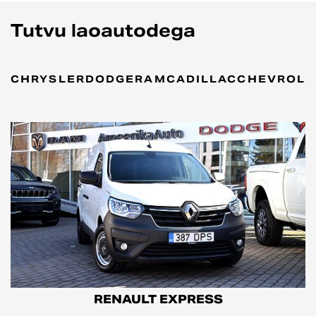
Tutvu laoautodega
CHRYSLER
DODGE
RAM
CADILLAC
CHEVROLE
RENAULT EXPRESS