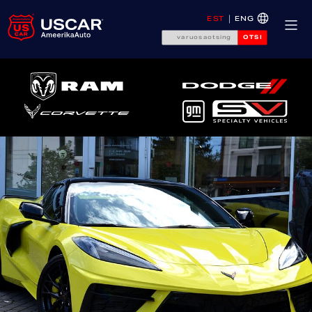
EST
ENG
OTSI