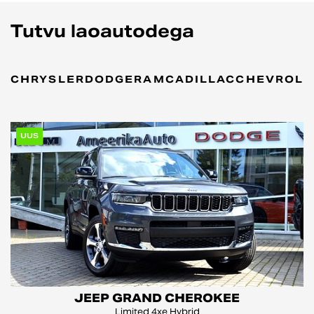
Tutvu laoautodega
CHRYSLER
DODGE
RAM
CADILLAC
CHEVROLE
UUS
JEEP GRAND CHEROKEE
Limited 4xe Hybrid