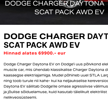
DODGE CHARGER DAYTONA
SCAT PACK AWD EV
DODGE CHARGER
DAY
SCAT PACK AWD EV
Hinnad alates 69900.- eur
Dodge Charger Daytona EV on Dodge’i uus põlvkond elek
muscle car, mis ühendab klassikalise Charger Daytona di
kaasaegse elektriajamiga. Mudel põhineb uuel STLA Larg
ning toob turule nii kahe- kui ka neljaukselise kereversio
Daytona EV säilitab Dodge’ile omase agressiivse välimuse,
ja jõulise sõiduelamuse, kuid kasutab täielikult elektrilist
nelikveosüsteemi.