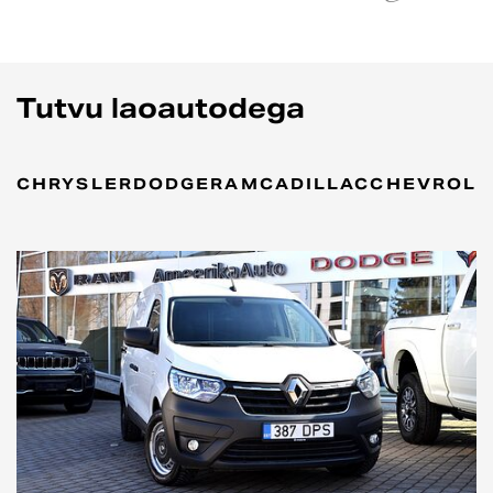
Tutvu laoautodega
CHRYSLER
DODGE
RAM
CADILLAC
CHEVROLE