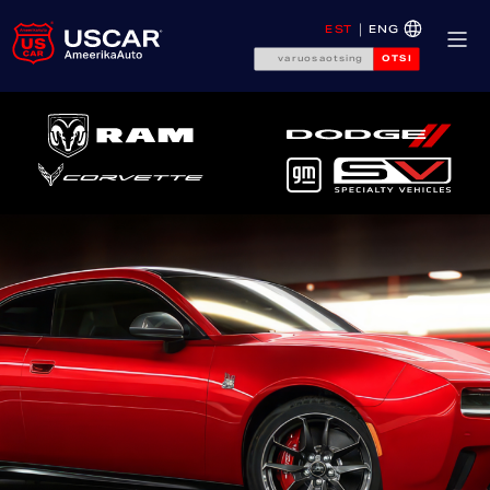
EST
ENG
OTSI