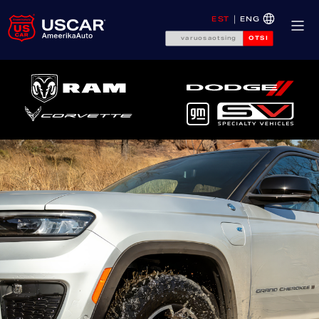
EST
ENG
OTSI