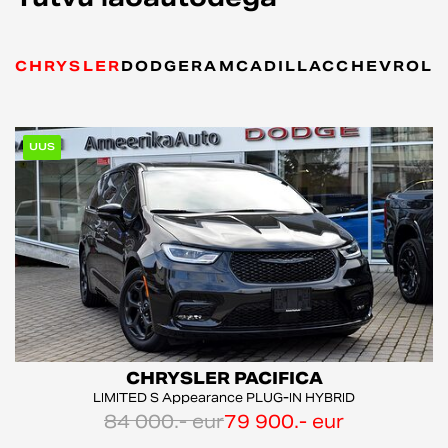
Tutvu laoautodega
CHRYSLER
DODGE
RAM
CADILLAC
CHEVROLE
UUS
CHRYSLER PACIFICA
LIMITED S Appearance PLUG-IN HYBRID
84 000.- eur
79 900.- eur