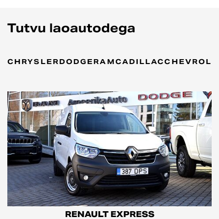
Tutvu laoautodega
CHRYSLER
DODGE
RAM
CADILLAC
CHEVROLE
RENAULT EXPRESS