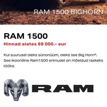
RAM 1500 BIGHORN
RAM 1500
Hinnad alates 69 000.- eur
Kui suurusel oleks sünonüüm, oleks see Big Horn®.
See ikooniline Ram1500 erimudel on mõeldud raskeks
tööks.